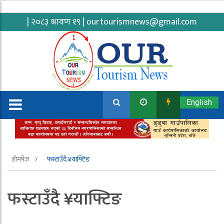
| २०८३ श्रावण १९ |
ourtourismnews@gmail.com
English
होमपेज
फस्टाउँदै ¥याफ्टिङ
फस्टाउँदै ¥याफ्टिङ