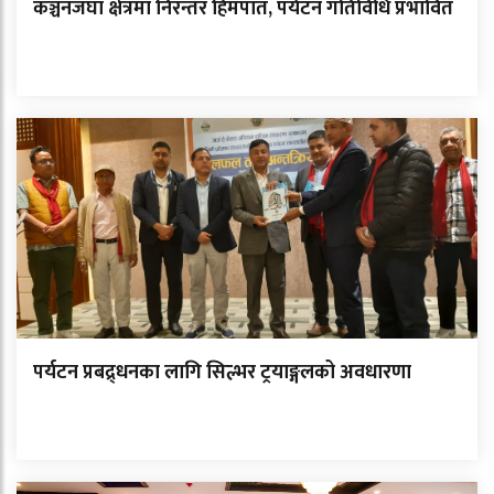
कञ्चनजंघा क्षेत्रमा निरन्तर हिमपात, पर्यटन गतिविधि प्रभावित
पर्यटन प्रबद्र्धनका लागि सिल्भर ट्रयाङ्गलको अवधारणा