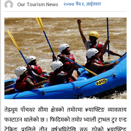
Our Tourism News
२०७७ चैत्र १, आईतवार
तेह्रथुम पाँचथर सीमा क्षेत्रको तमोरमा ¥याफ्टिङ व्यावसाय
फस्टाउन थालेको छ । फिदिमको तमोर भ्याली ट्राभल टुर एन्ड
ट्रेकिङ प्रालिले तीन वर्षअघिदेखि सुरु गरेको ¥याफ्टिङ