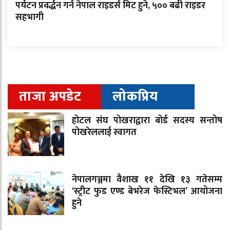
पर्यटन प्रवर्द्धन गर्न नेपाल राइडर्स मिट हुने, ५०० बढी राइडर
सहभागी
ताजा अपडेट
लोकप्रिय
होटल संघ पोखराद्वारा बोर्ड सदस्य सन्तोष
पोखरेललाई स्वागत
नेपालगञ्जमा वैशाख ११ देखि १३ गतेसम्म
‘स्ट्रीट फुड एण्ड बेभरेज फेस्टिभल’ आयोजना
हुने