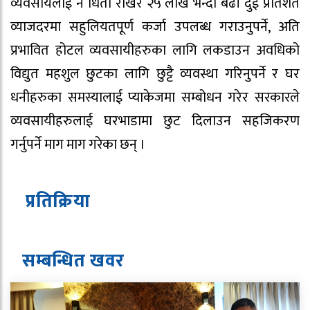
व्यवसायलाई नै धितो राखेर २५ लाख भन्दा बढी दुई प्रतिशत
व्याजदरमा सहुलियतपूर्ण कर्जा उपलब्ध गराउनुपर्ने, अति
प्रभावित होटल व्यवसायीहरुका लागि लकडाउन अवधिको
विद्युत महशुल छुटका लागि छुट्टै व्यवस्था गरिनुपर्ने र घर
धनीहरुका समस्यालाई प्याकेजमा सम्बोधन गरेर सरकारले
व्यवसायीहरुलाई घरभाडामा छुट दिलाउन सहजिकरण
गर्नुपर्ने माग माग गरेका छन् ।
प्रतिक्रिया
सम्बन्धित ख
व
र