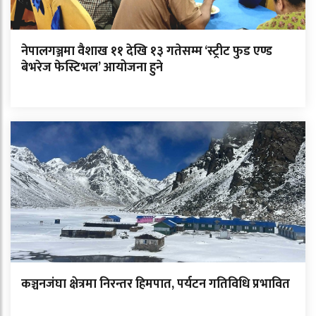
नेपालगञ्जमा वैशाख ११ देखि १३ गतेसम्म ‘स्ट्रीट फुड एण्ड
बेभरेज फेस्टिभल’ आयोजना हुने
कञ्चनजंघा क्षेत्रमा निरन्तर हिमपात, पर्यटन गतिविधि प्रभावित