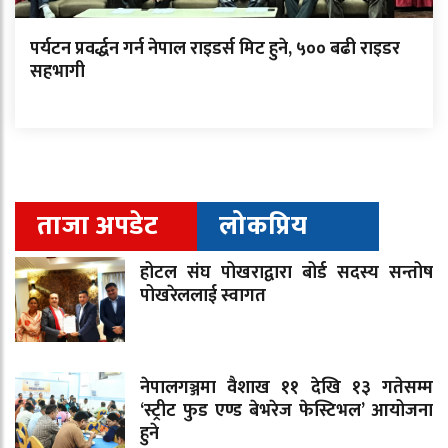
पर्यटन प्रवर्द्धन गर्न नेपाल राइडर्स मिट हुने, ५०० बढी राइडर
सहभागी
ताजा अपडेट
लोकप्रिय
होटल संघ पोखराद्वारा बोर्ड सदस्य सन्तोष
पोखरेललाई स्वागत
नेपालगञ्जमा वैशाख ११ देखि १३ गतेसम्म
‘स्ट्रीट फुड एण्ड बेभरेज फेस्टिभल’ आयोजना
हुने