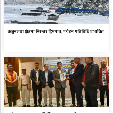
कञ्चनजंघा क्षेत्रमा निरन्तर हिमपात, पर्यटन गतिविधि प्रभावित