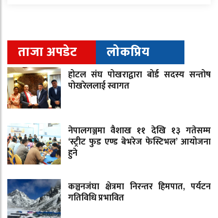
ताजा अपडेट
लोकप्रिय
होटल संघ पोखराद्वारा बोर्ड सदस्य सन्तोष
पोखरेललाई स्वागत
नेपालगञ्जमा वैशाख ११ देखि १३ गतेसम्म
‘स्ट्रीट फुड एण्ड बेभरेज फेस्टिभल’ आयोजना
हुने
कञ्चनजंघा क्षेत्रमा निरन्तर हिमपात, पर्यटन
गतिविधि प्रभावित