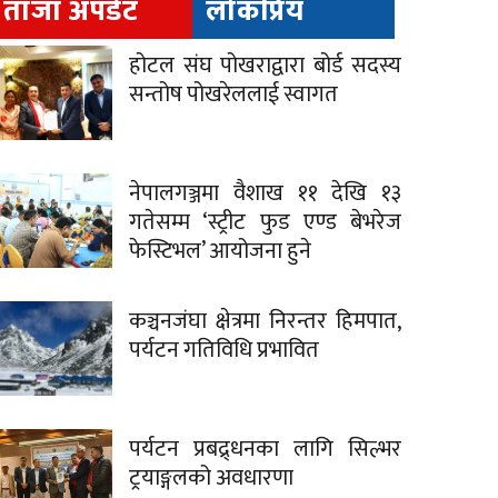
ताजा अपडेट
लोकप्रिय
होटल संघ पोखराद्वारा बोर्ड सदस्य
सन्तोष पोखरेललाई स्वागत
नेपालगञ्जमा वैशाख ११ देखि १३
गतेसम्म ‘स्ट्रीट फुड एण्ड बेभरेज
फेस्टिभल’ आयोजना हुने
कञ्चनजंघा क्षेत्रमा निरन्तर हिमपात,
पर्यटन गतिविधि प्रभावित
पर्यटन प्रबद्र्धनका लागि सिल्भर
ट्रयाङ्गलको अवधारणा