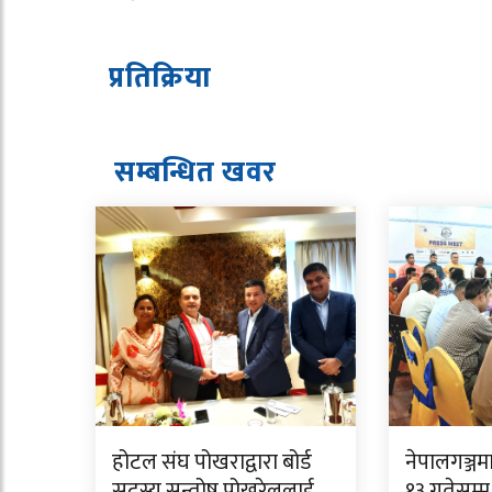
प्रतिक्रिया
सम्बन्धित ख
व
र
होटल संघ पोखराद्वारा बोर्ड
नेपालगञ्जम
सदस्य सन्तोष पोखरेललाई
१३ गतेसम्म ‘