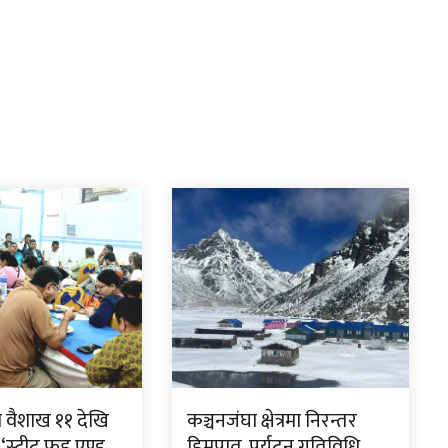
ा वैशाख ११ देखि
कञ्चनजंघा क्षेत्रमा निरन्तर
स्ट्रीट फुड एण्ड
हिमपात, पर्यटन गतिविधि