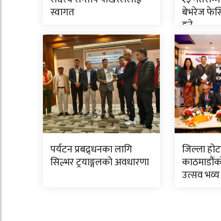
स्वागत
बेभरेज फे
हुने
पर्यटन प्रबद्र्धनका लागि
जिल्ला हो
सिल्भर ट्रयाङ्गलको अवधारणा
काठमाडौंको
उत्सव भव्य 