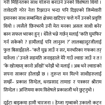
गरी मिहिनतका साथ योजना बनाउने उनको विशेषता थियो ।
तावेदारी गरेर नेता रिझाउन भन्दा पनि दिइएको जिम्मेवारी
इमानका साथ सम्बन्धित क्षेत्रमा खटिएर फत्ते गर्ने उनको प्रवृत्ति
थियो । त्यसैले छिनभरमै उनी मेरा मनका असल साथी बनेर
बस्न सफल भएका हुन् । धेरैले भन्ने गर्छन् मलाई ‘कति घुमफिर
गर्न सकेको ? हामीलाई पनि लानुस्न ?’ लालबहादुरजीलाई
फुत्त बिसाइँहाले– ‘कतै घुम्न जाउँ न सर, मनभरिका गफका तर्
मारुँला ।’ उनले सहमति जनाइहाले मेरै गाउँ ल्वाङ जाउँ न त !
‘के खोज्छस् कानो आँखो’ भनेझै भो मलाई । अब भने ल्वाङको
सपना साकार होलाझै छ । तुरुन्त मन मिल्ने साथीहरुलाई
सम्झेँ– प्रकाश सिग्देल, धनप्रसाद तामाङ र पत्रकार श्रीराम
सिग्देल । अन्तिममा काम विशेषले प्रकाशजी भने छुट्नुभो ।
दुईटा बाइकमा हामी चारजना । हेम्जा गुम्बाको उकालो कट्न