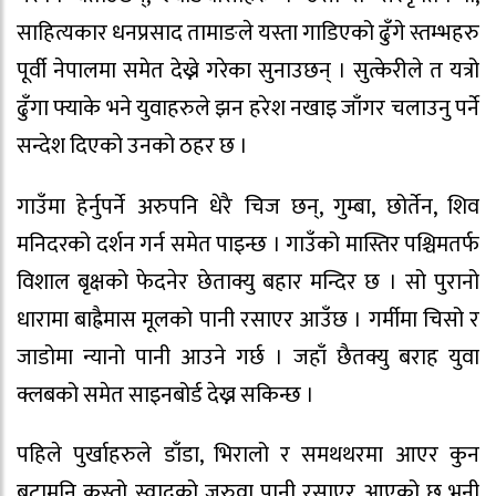
साहित्यकार धनप्रसाद तामाङले यस्ता गाडिएको ढुँगे स्तम्भहरु
पूर्वी नेपालमा समेत देख्ने गरेका सुनाउछन् । सुत्केरीले त यत्रो
ढुँगा फ्याके भने युवाहरुले झन हरेश नखाइ जाँगर चलाउनु पर्ने
सन्देश दिएको उनको ठहर छ ।
गाउँमा हेर्नुपर्ने अरुपनि धेरै चिज छन्, गुम्बा, छोर्तेन, शिव
मनिदरको दर्शन गर्न समेत पाइन्छ । गाउँको मास्तिर पश्चिमतर्फ
विशाल बृक्षको फेदनेर छेताक्यु बहार मन्दिर छ । सो पुरानो
धारामा बाह्रैमास मूलको पानी रसाएर आउँछ । गर्मीमा चिसो र
जाडोमा न्यानो पानी आउने गर्छ । जहाँ छैतक्यु बराह युवा
क्लबको समेत साइनबोर्ड देख्न सकिन्छ ।
पहिले पुर्खाहरुले डाँडा, भिरालो र समथथरमा आएर कुन
बुटामुनि कस्तो स्वादको जरुवा पानी रसाएर आएको छ भनी