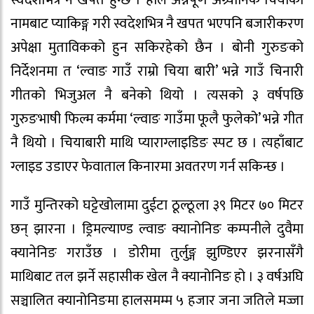
स्वदेशभित्रै नै खपत हुन्छ । हाल अन्नपूर्ण अग्र्यानिक चियाको
नामबाट प्याकिङ्ग गरी स्वदेशभित्र नै खपत भएपनि बजारीकरण
अपेक्षा मुताविकको हुन सकिरहेको छैन । बोनी गुरुङको
निर्देशनमा त ‘ल्वाङ गाउँ राम्रो चिया बारी’ भन्ने गाउँ चिनारी
गीतको भिजुअल नै बनेको थियो । त्यसको ३ वर्षपछि
गुरुङभाषी फिल्म कर्ममा ‘ल्वाङ गाउँमा फूलै फुलेको’ भन्ने गीत
नै थियो । चियाबारी माथि प्याराग्लाइडिङ स्पट छ । त्यहाँबाट
ग्लाइड उडाएर फेवाताल किनारमा अवतरण गर्न सकिन्छ ।
गाउँ मुन्तिरको घट्टेखोलामा दुईटा ठूल्ठूला ३९ मिटर ७० मिटर
छन् झारना । ड्रिमल्याण्ड ल्वाङ क्यानोनिङ कम्पनीले दुवैमा
क्यानेनिङ गराउँछ । डोरीमा तुर्लुङ्ग झुण्डिएर झरनासँगै
माथिबाट तल झर्ने सहासीक खेल नै क्यानोनिङ हो । ३ वर्षअघि
सञ्चालित क्यानोनिङमा हालसमम्म ५ हजार जना जतिले मज्जा