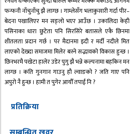
रनवन घन्काएको सुन्दा बारुले कम्मर मरक्क मर्काउदै आँगनमै
फन्फनी नाँचुनाँचु झै लाग्छ । गाम्लेसँग भलाकुसारी गर्दा पीर–
बेदना पखालिएर मन सङ्लो भएर आउँछ । उकालिदा केही
पसिनाका धारा छुटेता पनि सिरसिरे बतासले एकै छिनमा
शीतलता प्रदान गर्छ । पर मैदानमा इदी र मर्दी नदीले मित
लाएको देख्दा समाजमा मिलेर बस्ने सद्भावको विकास हुन्छ ।
छिनभरमै पखेटा हालेर उडेर पुगु झै भन्ने कल्पनामा बहकिन मन
लाग्छ । कति गुनगान गाउनु हौ ल्वाङको ? जति गाए पनि
अपुरो नै हुन्छ । हामी त पुगेर आयौँ तपाईं नि ?
प्रतिक्रिया
सम्बन्धित ख
व
र