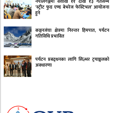
नेपालगञ्जमा वैशाख ११ देखि १३ गतेसम्म
‘स्ट्रीट फुड एण्ड बेभरेज फेस्टिभल’ आयोजना
हुने
कञ्चनजंघा क्षेत्रमा निरन्तर हिमपात, पर्यटन
गतिविधि प्रभावित
पर्यटन प्रबद्र्धनका लागि सिल्भर ट्रयाङ्गलको
अवधारणा