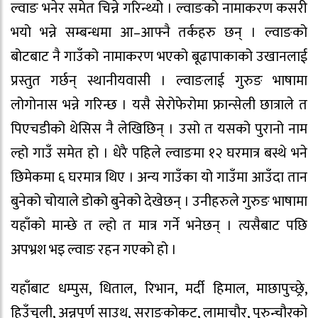
ल्वाङ भनेर समेत चिन्ने गरिन्थ्यो । ल्वाङको नामाकरण कसरी
भयो भन्ने सम्बन्धमा आ–आफ्नै तर्कहरु छन् । ल्वाङको
बोटबाट नै गाउँको नामाकरण भएको बूढापाकाको उखानलाई
प्रस्तुत गर्छन् स्थानीयवासी । ल्वाङलाई गुरुङ भाषामा
लोगोनास भन्ने गरिन्छ । यसै सेरोफेरोमा फ्रान्सेली छात्राले त
पिएचडीको थेसिस नै लेखिछिन् । उसो त यसको पुरानो नाम
ल्हो गाउँ समेत हो । धेरै पहिले ल्वाङमा १२ घरमात्र बस्थे भने
छिमेकमा ६ घरमात्र थिए । अन्य गाउँका यो गाउँमा आउँदा तान
बुनेको चोयाले डोको बुनेको देखेछन् । उनीहरुले गुरुङ भाषामा
यहाँको मान्छे त ल्हो त मात्र गर्ने भनेछन् । त्यसैबाट पछि
अपभ्रश भइ ल्वाङ रहन गएको हो ।
यहाँबाट धम्पुस, धिताल, रिभान, मर्दी हिमाल, माछापुच्छ्रे,
हिउँचुली, अन्नपूर्ण साउथ, सराङकोकट, लामाचौर, पुरुन्चौरको