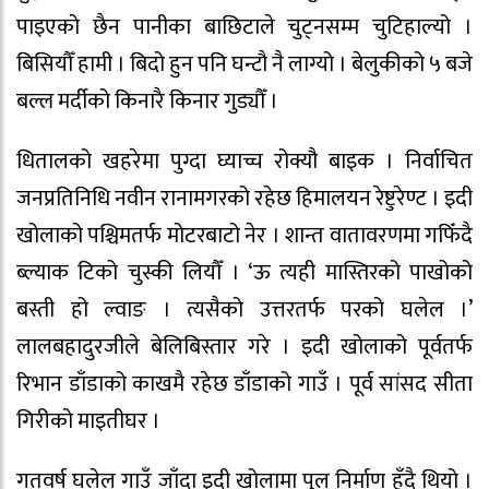
पाइएको छैन पानीका बाछिटाले चुट्नसम्म चुटिहाल्यो ।
बिसियौँ हामी । बिदो हुन पनि घन्टौ नै लाग्यो । बेलुकीको ५ बजे
बल्ल मर्दीको किनारै किनार गुड्यौँ ।
धितालको खहरेमा पुग्दा घ्याच्च रोक्यौ बाइक । निर्वाचित
जनप्रतिनिधि नवीन रानामगरको रहेछ हिमालयन रेष्टुरेण्ट । इदी
खोलाको पश्चिमतर्फ मोटरबाटो नेर । शान्त वातावरणमा गफिँदै
ब्ल्याक टिको चुस्की लियौँ । ‘ऊ त्यही मास्तिरको पाखोको
बस्ती हो ल्वाङ । त्यसैको उत्तरतर्फ परको घलेल ।’
लालबहादुरजीले बेलिबिस्तार गरे । इदी खोलाको पूर्वतर्फ
रिभान डाँडाको काखमै रहेछ डाँडाको गाउँ । पूर्व सांसद सीता
गिरीको माइतीघर ।
गतवर्ष घलेल गाउँ जाँदा इदी खोलामा पुल निर्माण हुँदै थियो ।