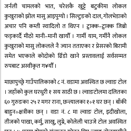
जर्नली चामलको भात, चरेशकै खुट्टे बटुकीमा लोकल
कुखुराको झोल मासु आइपुग्यो । सिल्टुङको दाल, गोलभेडाको
अचार पनि कम्ती स्वादिलो त थिएन । ट्वाक्क–ट्वाक्क जिब्रो
फड्कार्दै मीठो मानी–मानी खायौँ । गार्मी याम, गर्मीनै लोकल
कुखुराको मासु लोकलले नै ज्यान तताएका र प्रेसरको बिरामी
समेत भएकाले कोदोको ढिँडो खाने प्रस्तावलाई सर्वसम्मत
रुपबाट अस्वीकृत ग¥यौँ ।
माछापुच्छ्रे गाउँपालिकाको ८ नं. वडामा अवस्थित छ ल्वाङ टोल
। जहाँको कुल घरधुरी १ सय साठी छ । ल्वाङटोलमा दलितका
६० गुरुङका २५ र मगर राना, छन्त्यालका १÷१ घर छन् । बाँकी
बाहुन÷क्षत्रीका छन् । वडा नं. ८ मा ल्वाङ टोल, इदीखोला,
तीजको पाखा, कर्मु, साखु, लुम्रे, कोलेली चाउजे टोल अवस्थित