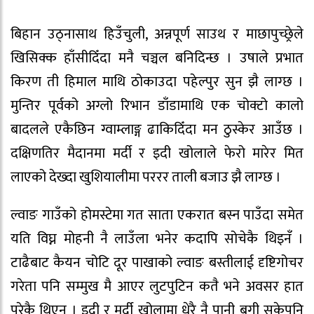
बिहान उठ्नासाथ हिउँचुली, अन्नपूर्ण साउथ र माछापुच्छ्रेले
खिसिक्क हाँसीदिँदा मनै चञ्चल बनिदिन्छ । उषाले प्रभात
किरण ती हिमाल माथि ठोकाउदा पहेल्पुर सुन झै लाग्छ ।
मुन्तिर पूर्वको अग्लो रिभान डाँडामाथि एक चोक्टो कालो
बादलले एकैछिन ग्वाम्लाङ्ग ढाकिदिँदा मन ठुस्केर आउँछ ।
दक्षिणतिर मैदानमा मर्दी र इदी खोलाले फेरो मारेर मित
लाएको देख्दा खुशियालीमा पररर ताली बजाउ झै लाग्छ ।
ल्वाङ गाउँको होमस्टेमा गत साता एकरात बस्न पाउँदा समेत
यति विघ्न मोहनी नै लाउँला भनेर कदापि सोचेकै थिइनँ ।
टाढैबाट कैयन चोटि दूर पाखाको ल्वाङ बस्तीलाई दृष्टिगोचर
गरेता पनि सम्मुख मै आएर लुटपुटिन कतै भने अवसर हात
परेकै थिएन । इदी र मर्दी खोलामा धेरै नै पानी बगी सकेपनि