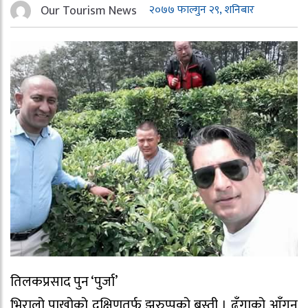
Our Tourism News
२०७७ फाल्गुन २९, शनिबार
तिलकप्रसाद पुन ‘पुर्जा’
भिरालो पाखोको दक्षिणतर्फ झुरुप्पको बस्ती । ढुँगाको आँगन