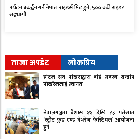
पर्यटन प्रवर्द्धन गर्न नेपाल राइडर्स मिट हुने, ५०० बढी राइडर
सहभागी
ताजा अपडेट
लोकप्रिय
होटल संघ पोखराद्वारा बोर्ड सदस्य सन्तोष
पोखरेललाई स्वागत
नेपालगञ्जमा वैशाख ११ देखि १३ गतेसम्म
‘स्ट्रीट फुड एण्ड बेभरेज फेस्टिभल’ आयोजना
हुने