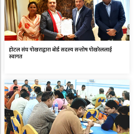
होटल संघ पोखराद्वारा बोर्ड सदस्य सन्तोष पोखरेललाई
स्वागत