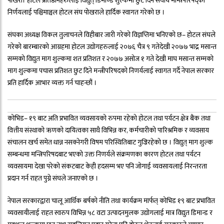
पोखरा। होटल प्रतिष्ठानहरुलाई विद्युत् डिमाण्ड शुल्कमा छुट दिने संघीय मन्त्रिपरिषद्को
निर्णयलाई पश्चिमाञ्चल होटल संघ पोखराले हार्दिक स्वागत गरेको छ ।
संघका अध्यक्ष विकल तुलाचनले विहीबार जारी गरेको विज्ञप्तिमा भनिएको छ– होटल संघले
गरेको बारम्बारको आग्रहमा होटल उद्योगहरुलाई २०७६ चैत्र ९ गतेदेखी २०७७ भाद्र मसान्त
सम्मको विद्युत माग शुल्कमा शत प्रतिशत र २०७७ असोज १ गते देखी माघ मसान्त सम्मको
माग शुल्कमा पचास प्रतिशत छुट दिने मन्त्रीपरिषदको निणर्यलाई स्वागत गर्दै नेपाल सरकार
प्रति हार्दिक आभार व्यक्त गर्न चाहन्छौं ।
कोभिड– १९ बाट अति प्रभावित व्यवसायको रुपमा रहेको होटल तथा पर्यटन क्षेत्र बैंक तथा
वित्तीय संस्थाको ऋणको दायित्वका साथै विभिन्न कर, कर्मचारीको पारिश्रमिक र व्यवसाय
संचालन खर्च समेत धान्न नसक्नेगरी विषम परिस्थितिबाट गुज्रिरहेको छ । विद्युत् माग शुल्क
सम्बन्धमा मन्त्रिपरिषदबाट भएको उक्त निणर्यले संक्रमणका कारण होटल तथा पर्यटन
व्यवसायमा देखा परेको संकटबाट केही हदसम्म भए पनि जोगाई व्यवसायलाई निरन्तरता
प्रदान गर्न राहत पुग्ने संघले जनाएको छ ।
नेपाल सरकारद्वारा चालू आर्थिक बर्षको नीति तथा कार्यक्रम मार्फत् कोभिड १९ बाट प्रभावित
व्यवसायीलाई राहत स्वरुप विभिन्न ५८ वटा उत्पादनमुलक उद्योगलाई मात्र विद्युत डिमान्ड र