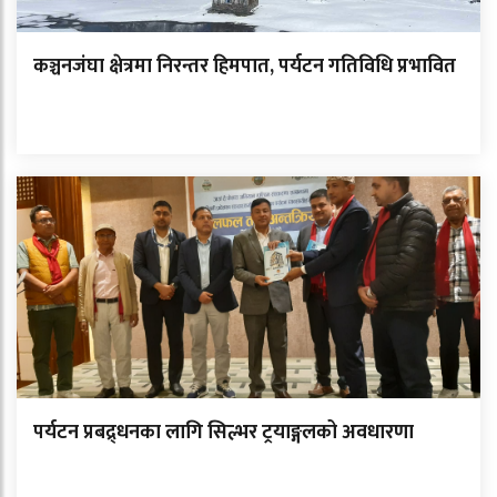
कञ्चनजंघा क्षेत्रमा निरन्तर हिमपात, पर्यटन गतिविधि प्रभावित
पर्यटन प्रबद्र्धनका लागि सिल्भर ट्रयाङ्गलको अवधारणा