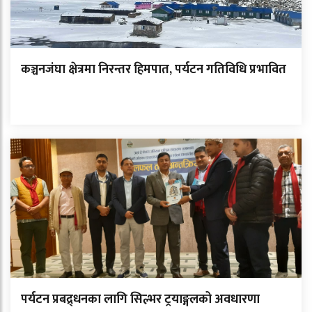
कञ्चनजंघा क्षेत्रमा निरन्तर हिमपात, पर्यटन गतिविधि प्रभावित
पर्यटन प्रबद्र्धनका लागि सिल्भर ट्रयाङ्गलको अवधारणा