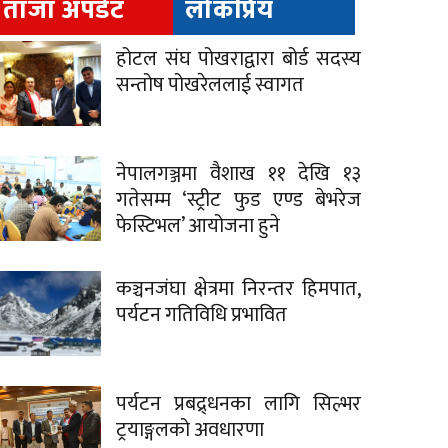
ताजा अपडेट
लोकप्रिय
होटल संघ पोखराद्वारा बोर्ड सदस्य
सन्तोष पोखरेललाई स्वागत
नेपालगञ्जमा वैशाख ११ देखि १३
गतेसम्म ‘स्ट्रीट फुड एण्ड बेभरेज
फेस्टिभल’ आयोजना हुने
कञ्चनजंघा क्षेत्रमा निरन्तर हिमपात,
पर्यटन गतिविधि प्रभावित
पर्यटन प्रबद्र्धनका लागि सिल्भर
ट्रयाङ्गलको अवधारणा