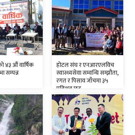
ो ४३ औं वार्षिक
होटल संघ र एनआरएलविच
 सम्पन्न
स्वास्थ्यसेवा सम्वन्धि सम्झौता,
रगत र पिसाव जाँचमा ३५
प्रतिशत छुट