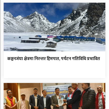
कञ्चनजंघा क्षेत्रमा निरन्तर हिमपात, पर्यटन गतिविधि प्रभावित