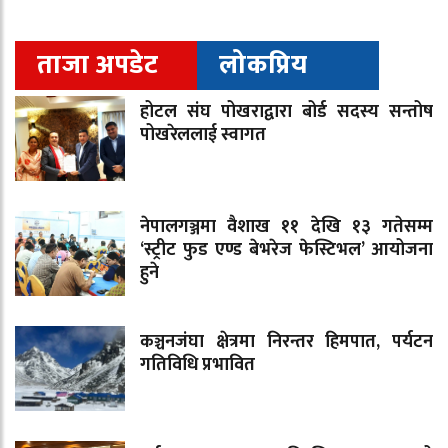
ताजा अपडेट
लोकप्रिय
होटल संघ पोखराद्वारा बोर्ड सदस्य सन्तोष
पोखरेललाई स्वागत
नेपालगञ्जमा वैशाख ११ देखि १३ गतेसम्म
‘स्ट्रीट फुड एण्ड बेभरेज फेस्टिभल’ आयोजना
हुने
कञ्चनजंघा क्षेत्रमा निरन्तर हिमपात, पर्यटन
गतिविधि प्रभावित