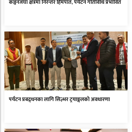
कञ्चनजंघा क्षेत्रमा निरन्तर हिमपात, पर्यटन गतिविधि प्रभावित
पर्यटन प्रबद्र्धनका लागि सिल्भर ट्रयाङ्गलको अवधारणा