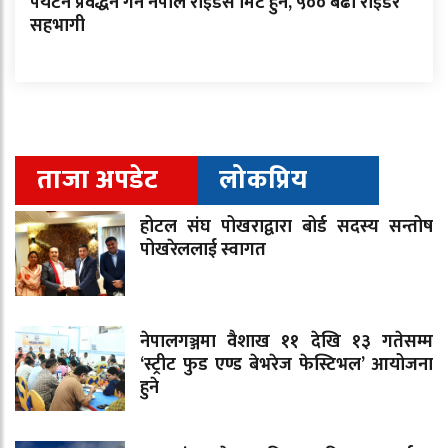
पर्यटन प्रवर्द्धन गर्न नेपाल राइडर्स मिट हुने, ५०० बढी राइडर
सहभागी
ताजा अपडेट
लोकप्रिय
होटल संघ पोखराद्वारा बोर्ड सदस्य सन्तोष
पोखरेललाई स्वागत
नेपालगञ्जमा वैशाख ११ देखि १३ गतेसम्म
‘स्ट्रीट फुड एण्ड बेभरेज फेस्टिभल’ आयोजना
हुने