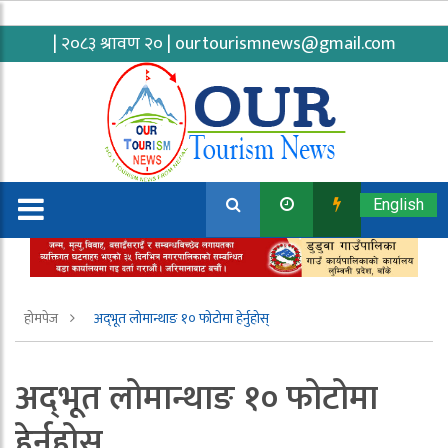
| २०८३ श्रावण २० |
ourtourismnews@gmail.com
English
होमपेज
अद्‌भूत लोमान्थाङ १० फोटोमा हेर्नुहोस्
अद्‌भूत लोमान्थाङ १० फोटोमा
हेर्नुहोस्