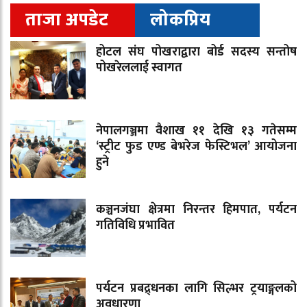
ताजा अपडेट
लोकप्रिय
होटल संघ पोखराद्वारा बोर्ड सदस्य सन्तोष
पोखरेललाई स्वागत
नेपालगञ्जमा वैशाख ११ देखि १३ गतेसम्म
‘स्ट्रीट फुड एण्ड बेभरेज फेस्टिभल’ आयोजना
हुने
कञ्चनजंघा क्षेत्रमा निरन्तर हिमपात, पर्यटन
गतिविधि प्रभावित
पर्यटन प्रबद्र्धनका लागि सिल्भर ट्रयाङ्गलको
अवधारणा