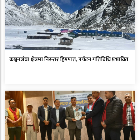
कञ्चनजंघा क्षेत्रमा निरन्तर हिमपात, पर्यटन गतिविधि प्रभावित