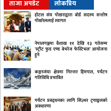
ताजा अपडेट
लोकप्रिय
होटल संघ पोखराद्वारा बोर्ड सदस्य सन्तोष
पोखरेललाई स्वागत
नेपालगञ्जमा वैशाख ११ देखि १३ गतेसम्म
‘स्ट्रीट फुड एण्ड बेभरेज फेस्टिभल’ आयोजना
हुने
कञ्चनजंघा क्षेत्रमा निरन्तर हिमपात, पर्यटन
गतिविधि प्रभावित
पर्यटन प्रबद्र्धनका लागि सिल्भर ट्रयाङ्गलको
अवधारणा