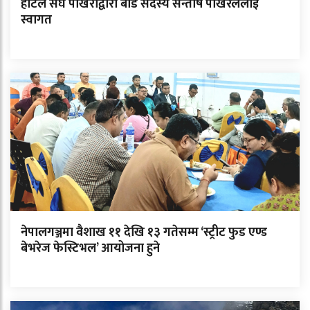
होटल संघ पोखराद्वारा बोर्ड सदस्य सन्तोष पोखरेललाई
स्वागत
नेपालगञ्जमा वैशाख ११ देखि १३ गतेसम्म ‘स्ट्रीट फुड एण्ड
बेभरेज फेस्टिभल’ आयोजना हुने