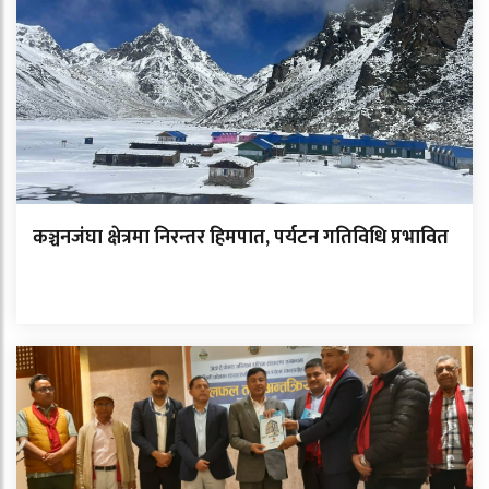
कञ्चनजंघा क्षेत्रमा निरन्तर हिमपात, पर्यटन गतिविधि प्रभावित