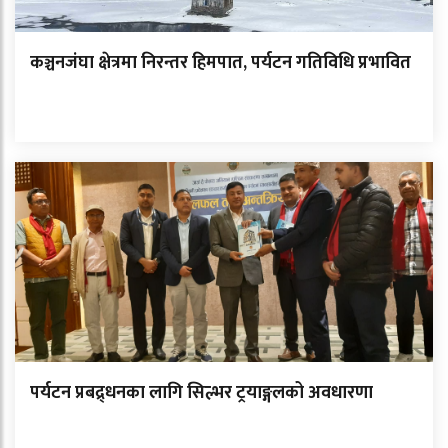
कञ्चनजंघा क्षेत्रमा निरन्तर हिमपात, पर्यटन गतिविधि प्रभावित
पर्यटन प्रबद्र्धनका लागि सिल्भर ट्रयाङ्गलको अवधारणा