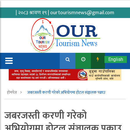
| २०८३ श्रावण १९ |
ourtourismnews@gmail.com
English
होमपेज
जबरजस्ती करणी गरेको अभियोगमा हाेटल संञ्चालक पक्राउ
जबरजस्ती करणी गरेको
अभियोगमा हाेटल संञ्चालक पक्राउ