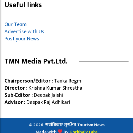
Useful links
Our Team
Advertise with Us
Post your News
TMN Media Pvt.Ltd.
Chairperson/Editor :
Tanka Regmi
Director :
Krishna Kumar Shrestha
Sub-Editor :
Deepak Jaishi
Advisor :
Deepak Raj Adhikari
© 2026, सर्वाधिकार सुरक्षित Tourism News
Made with
By
Gorkhaly Labs