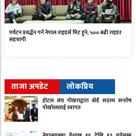
पर्यटन प्रवर्द्धन गर्न नेपाल राइडर्स मिट हुने, ५०० बढी राइडर
सहभागी
ताजा अपडेट
लोकप्रिय
होटल संघ पोखराद्वारा बोर्ड सदस्य सन्तोष
पोखरेललाई स्वागत
नेपालगञ्जमा वैशाख ११ देखि १३ गतेसम्म