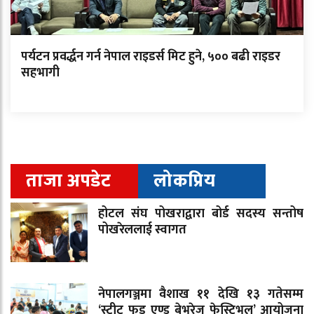
पर्यटन प्रवर्द्धन गर्न नेपाल राइडर्स मिट हुने, ५०० बढी राइडर
सहभागी
ताजा अपडेट
लोकप्रिय
होटल संघ पोखराद्वारा बोर्ड सदस्य सन्तोष
पोखरेललाई स्वागत
नेपालगञ्जमा वैशाख ११ देखि १३ गतेसम्म
‘स्ट्रीट फुड एण्ड बेभरेज फेस्टिभल’ आयोजना