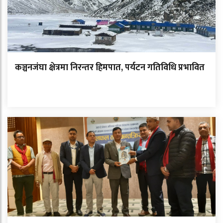
कञ्चनजंघा क्षेत्रमा निरन्तर हिमपात, पर्यटन गतिविधि प्रभावित