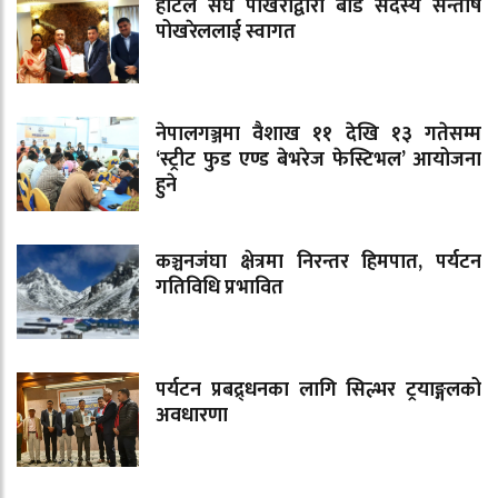
होटल संघ पोखराद्वारा बोर्ड सदस्य सन्तोष
पोखरेललाई स्वागत
नेपालगञ्जमा वैशाख ११ देखि १३ गतेसम्म
‘स्ट्रीट फुड एण्ड बेभरेज फेस्टिभल’ आयोजना
हुने
कञ्चनजंघा क्षेत्रमा निरन्तर हिमपात, पर्यटन
गतिविधि प्रभावित
पर्यटन प्रबद्र्धनका लागि सिल्भर ट्रयाङ्गलको
अवधारणा