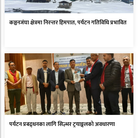
कञ्चनजंघा क्षेत्रमा निरन्तर हिमपात, पर्यटन गतिविधि प्रभावित
पर्यटन प्रबद्र्धनका लागि सिल्भर ट्रयाङ्गलको अवधारणा