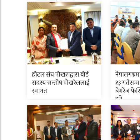
होटल संघ पोखराद्वारा बोर्ड
नेपालगञ्जम
सदस्य सन्तोष पोखरेललाई
१३ गतेसम्म ‘
स्वागत
बेभरेज फे
हुने