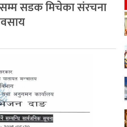
म्म सडक मिचेका संरचना
्यवसाय