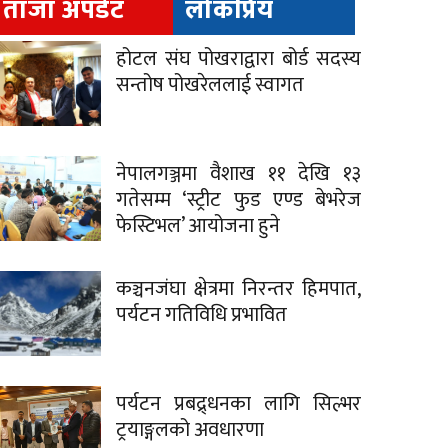
ताजा अपडेट
लोकप्रिय
होटल संघ पोखराद्वारा बोर्ड सदस्य
सन्तोष पोखरेललाई स्वागत
नेपालगञ्जमा वैशाख ११ देखि १३
गतेसम्म ‘स्ट्रीट फुड एण्ड बेभरेज
फेस्टिभल’ आयोजना हुने
कञ्चनजंघा क्षेत्रमा निरन्तर हिमपात,
पर्यटन गतिविधि प्रभावित
पर्यटन प्रबद्र्धनका लागि सिल्भर
ट्रयाङ्गलको अवधारणा