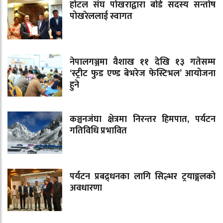
होटल संघ पोखराद्वारा बोर्ड सदस्य सन्तोष
पोखरेललाई स्वागत
नेपालगञ्जमा वैशाख ११ देखि १३ गतेसम्म
‘स्ट्रीट फुड एण्ड बेभरेज फेस्टिभल’ आयोजना
हुने
कञ्चनजंघा क्षेत्रमा निरन्तर हिमपात, पर्यटन
गतिविधि प्रभावित
पर्यटन प्रबद्र्धनका लागि सिल्भर ट्रयाङ्गलको
अवधारणा