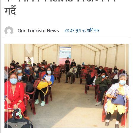
गर्दै
Our Tourism News
२०७९ पुष २, शनिबार