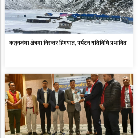
कञ्चनजंघा क्षेत्रमा निरन्तर हिमपात, पर्यटन गतिविधि प्रभावित