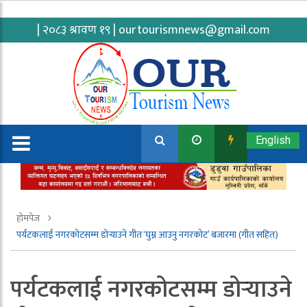
| २०८३ श्रावण १९ |
ourtourismnews@gmail.com
English
होमपेज
पर्यटकलाई नगरकोटसम्म डोर्‍याउने गीत ‘घुम्न आउनु नगरकोट’ बजारमा (गीत सहित)
पर्यटकलाई नगरकोटसम्म डोर्‍याउने