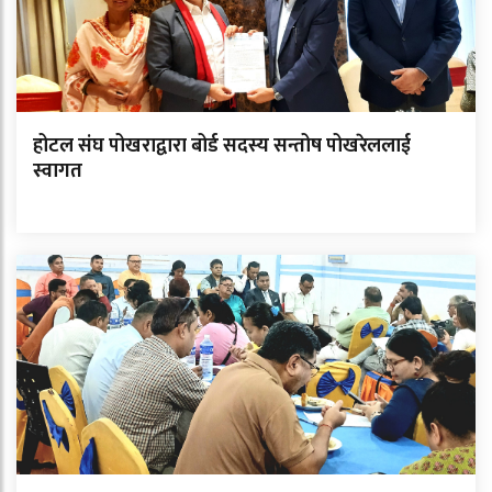
होटल संघ पोखराद्वारा बोर्ड सदस्य सन्तोष पोखरेललाई
स्वागत