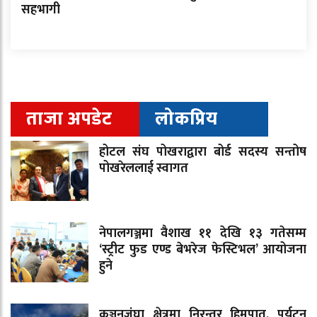
सहभागी
ताजा अपडेट
लोकप्रिय
होटल संघ पोखराद्वारा बोर्ड सदस्य सन्तोष
पोखरेललाई स्वागत
नेपालगञ्जमा वैशाख ११ देखि १३ गतेसम्म
‘स्ट्रीट फुड एण्ड बेभरेज फेस्टिभल’ आयोजना
हुने
कञ्चनजंघा क्षेत्रमा निरन्तर हिमपात, पर्यटन