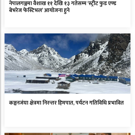
नेपालगञ्जमा वैशाख ११ देखि १३ गतेसम्म ‘स्ट्रीट फुड एण्ड
बेभरेज फेस्टिभल’ आयोजना हुने
कञ्चनजंघा क्षेत्रमा निरन्तर हिमपात, पर्यटन गतिविधि प्रभावित