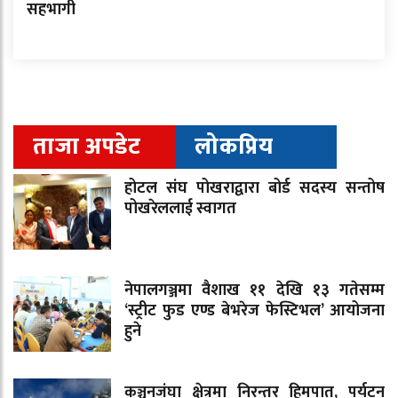
सहभागी
ताजा अपडेट
लोकप्रिय
होटल संघ पोखराद्वारा बोर्ड सदस्य सन्तोष
पोखरेललाई स्वागत
नेपालगञ्जमा वैशाख ११ देखि १३ गतेसम्म
‘स्ट्रीट फुड एण्ड बेभरेज फेस्टिभल’ आयोजना
हुने
कञ्चनजंघा क्षेत्रमा निरन्तर हिमपात, पर्यटन