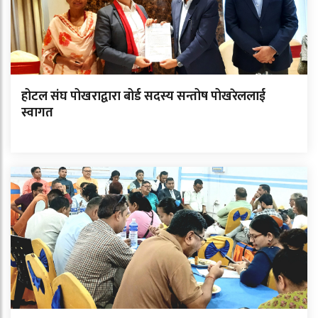
होटल संघ पोखराद्वारा बोर्ड सदस्य सन्तोष पोखरेललाई
स्वागत