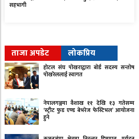
सहभागी
ताजा अपडेट
लोकप्रिय
होटल संघ पोखराद्वारा बोर्ड सदस्य सन्तोष
पोखरेललाई स्वागत
नेपालगञ्जमा वैशाख ११ देखि १३ गतेसम्म
‘स्ट्रीट फुड एण्ड बेभरेज फेस्टिभल’ आयोजना
हुने
कञ्चनजंघा क्षेत्रमा निरन्तर हिमपात, पर्यटन