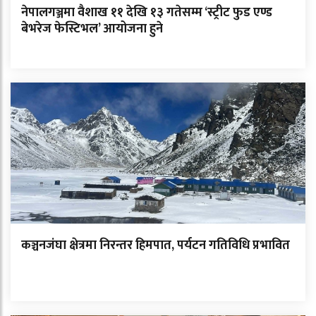
नेपालगञ्जमा वैशाख ११ देखि १३ गतेसम्म ‘स्ट्रीट फुड एण्ड
बेभरेज फेस्टिभल’ आयोजना हुने
कञ्चनजंघा क्षेत्रमा निरन्तर हिमपात, पर्यटन गतिविधि प्रभावित