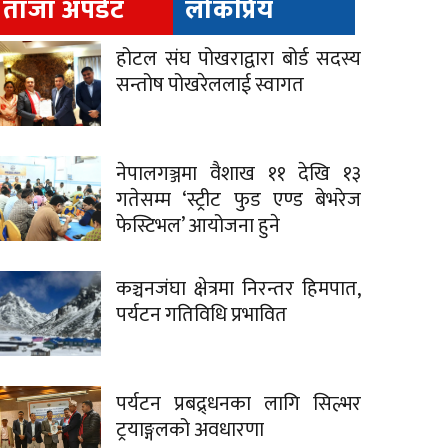
ताजा अपडेट
लोकप्रिय
होटल संघ पोखराद्वारा बोर्ड सदस्य
सन्तोष पोखरेललाई स्वागत
नेपालगञ्जमा वैशाख ११ देखि १३
गतेसम्म ‘स्ट्रीट फुड एण्ड बेभरेज
फेस्टिभल’ आयोजना हुने
कञ्चनजंघा क्षेत्रमा निरन्तर हिमपात,
पर्यटन गतिविधि प्रभावित
पर्यटन प्रबद्र्धनका लागि सिल्भर
ट्रयाङ्गलको अवधारणा