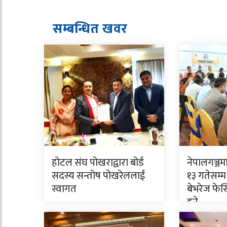
सम्बन्धित ख
व
र
होटल संघ पोखराद्वारा बोर्ड
नेपालगञ्जम
सदस्य सन्तोष पोखरेललाई
१३ गतेसम्म ‘
स्वागत
बेभरेज फे
हुने