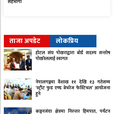
सहभागी
ताजा अपडेट
लोकप्रिय
होटल संघ पोखराद्वारा बोर्ड सदस्य सन्तोष
पोखरेललाई स्वागत
नेपालगञ्जमा वैशाख ११ देखि १३ गतेसम्म
‘स्ट्रीट फुड एण्ड बेभरेज फेस्टिभल’ आयोजना
हुने
कञ्चनजंघा क्षेत्रमा निरन्तर हिमपात, पर्यटन