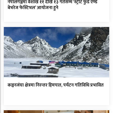
नेपालगञ्जमा वैशाख ११ देखि १३ गतेसम्म ‘स्ट्रीट फुड एण्ड
बेभरेज फेस्टिभल’ आयोजना हुने
कञ्चनजंघा क्षेत्रमा निरन्तर हिमपात, पर्यटन गतिविधि प्रभावित