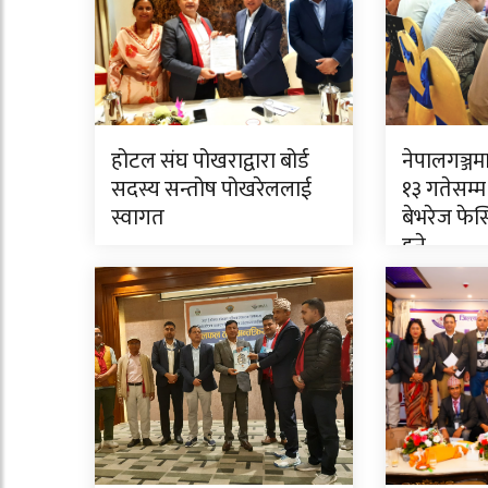
होटल संघ पोखराद्वारा बोर्ड
नेपालगञ्जम
सदस्य सन्तोष पोखरेललाई
१३ गतेसम्म ‘
स्वागत
बेभरेज फे
हुने