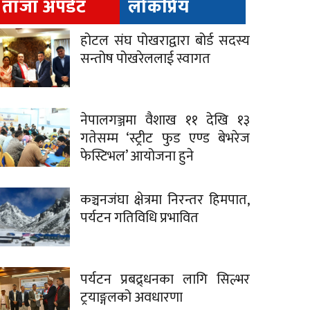
ताजा अपडेट
लोकप्रिय
होटल संघ पोखराद्वारा बोर्ड सदस्य
सन्तोष पोखरेललाई स्वागत
नेपालगञ्जमा वैशाख ११ देखि १३
गतेसम्म ‘स्ट्रीट फुड एण्ड बेभरेज
फेस्टिभल’ आयोजना हुने
कञ्चनजंघा क्षेत्रमा निरन्तर हिमपात,
पर्यटन गतिविधि प्रभावित
पर्यटन प्रबद्र्धनका लागि सिल्भर
ट्रयाङ्गलको अवधारणा