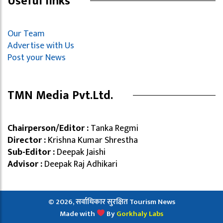
Useful links
Our Team
Advertise with Us
Post your News
TMN Media Pvt.Ltd.
Chairperson/Editor :
Tanka Regmi
Director :
Krishna Kumar Shrestha
Sub-Editor :
Deepak Jaishi
Advisor :
Deepak Raj Adhikari
© 2026, सर्वाधिकार सुरक्षित Tourism News
Made with
By
Gorkhaly Labs