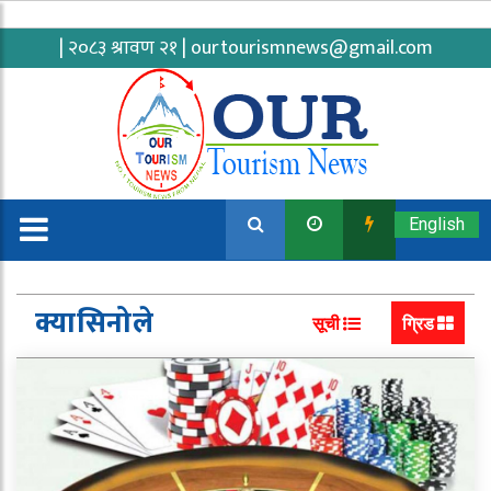
| २०८३ श्रावण २१ |
ourtourismnews@gmail.com
English
क्यासिनोले
सूची
ग्रिड