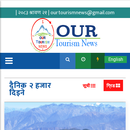
| २०८३ श्रावण २१ |
ourtourismnews@gmail.com
English
दैनिक २ हजार
सूची
ग्रिड
दिइने