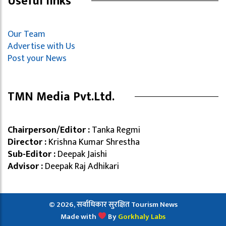
Useful links
Our Team
Advertise with Us
Post your News
TMN Media Pvt.Ltd.
Chairperson/Editor :
Tanka Regmi
Director :
Krishna Kumar Shrestha
Sub-Editor :
Deepak Jaishi
Advisor :
Deepak Raj Adhikari
© 2026, सर्वाधिकार सुरक्षित Tourism News
Made with
By
Gorkhaly Labs