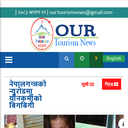
| २०८३ श्रावण १९ |
ourtourismnews@gmail.com
English
नेपालगन्जकाे
सूची
ग्रिड
न्युरोडमा
यौनकर्मीको
बिगबिगी