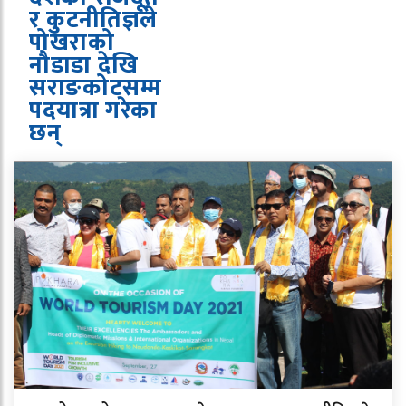
र कुटनीतिज्ञले
पोखराको
नौडाडा देखि
सराङकोटसम्म
पदयात्रा गरेका
छन्