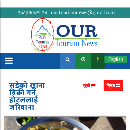
| २०८३ श्रावण २४ |
ourtourismnews@gmail.com
English
सडेको खाना
सूची
ग्रिड
बिक्री गर्ने
होटललाई
जरिवाना