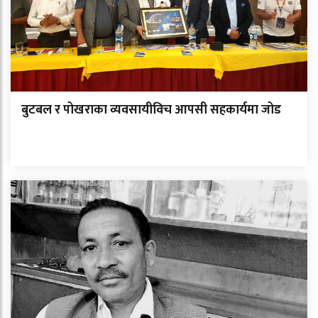
बुटबल र पोखराका व्यवसायीविच आपसी सहकार्यमा जोड