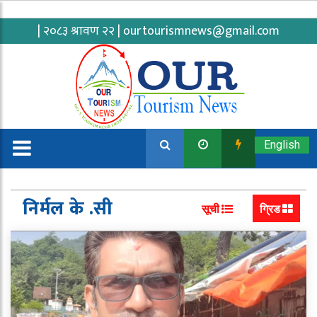
| २०८३ श्रावण २२ |
ourtourismnews@gmail.com
English
निर्मल के .सी
सूची
ग्रिड