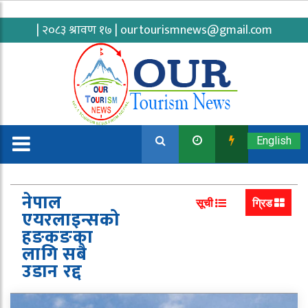
| २०८३ श्रावण १७ |
ourtourismnews@gmail.com
English
नेपाल
सूची
ग्रिड
एयरलाइन्सको
हङकङका
लागि सबै
उडान रद्द