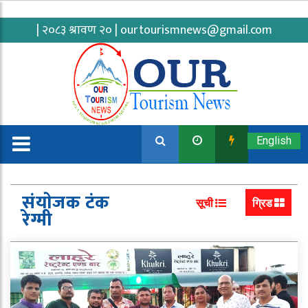
| २०८३ श्रावण २० |
ourtourismnews@gmail.com
English
संयाेजक टंक
सूची
ग्रिड
रेग्मी