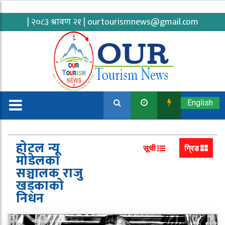
| २०८३ श्रावण २१ |
ourtourismnews@gmail.com
English
होटल न्यू
सूची
ग्रिड
मोडेलका
सञ्चालक राजु
खड्काको
निधन