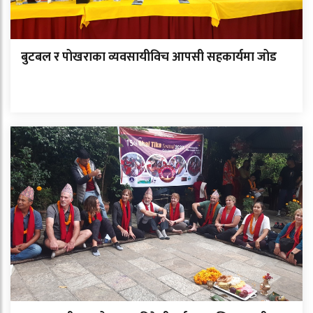
बुटबल र पोखराका व्यवसायीविच आपसी सहकार्यमा जोड