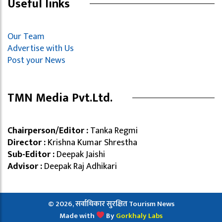
Useful links
Our Team
Advertise with Us
Post your News
TMN Media Pvt.Ltd.
Chairperson/Editor :
Tanka Regmi
Director :
Krishna Kumar Shrestha
Sub-Editor :
Deepak Jaishi
Advisor :
Deepak Raj Adhikari
© 2026, सर्वाधिकार सुरक्षित Tourism News
Made with
By
Gorkhaly Labs